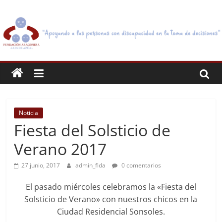
Saltar
FUNDACIÓN
al
contenido
ARAGONESA
LUIS
DE
Noticia
AZÚA
Fiesta del Solsticio de
Verano 2017
"Tenemos
por
27 junio, 2017
admin_flda
0 comentarios
objeto
el
El pasado miércoles celebramos la «Fiesta del
apoyo
Solsticio de Verano» con nuestros chicos en la
a
Ciudad Residencial Sonsoles.
personas