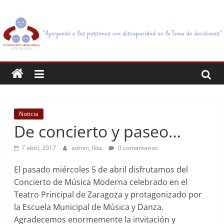
Saltar
FUNDACIÓN
al
contenido
ARAGONESA
LUIS
DE
Noticia
AZÚA
De concierto y paseo…
"Tenemos
7 abril, 2017
admin_flda
0 comentarios
por
El pasado miércoles 5 de abril disfrutamos del
objeto
Concierto de Música Moderna celebrado en el
el
Teatro Principal de Zaragoza y protagonizado por
apoyo
la Escuela Municipal de Música y Danza.
a
Agradecemos enormemente la invitación y
personas